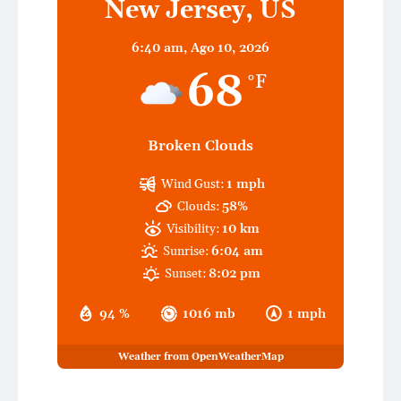
New Jersey, US
6:40 am,
Ago 10, 2026
68
°F
Broken Clouds
Wind Gust:
1 mph
Clouds:
58%
Visibility:
10 km
Sunrise:
6:04 am
Sunset:
8:02 pm
94 %
1016 mb
1 mph
Weather from OpenWeatherMap