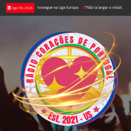
fica joga poker e prossegue na Liga Europa
“Não ia largar o miúdo”. Nada
Ago 10, 2026