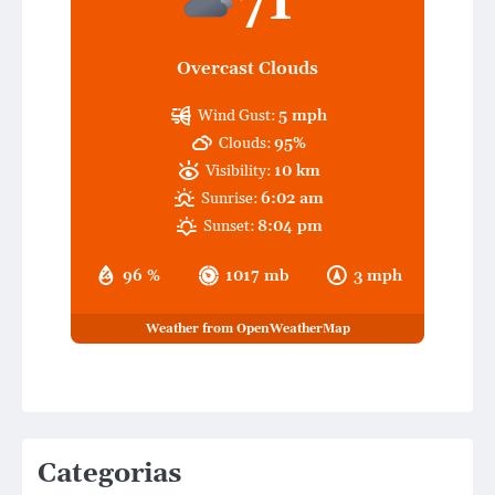
71
Overcast Clouds
Wind Gust:
5 mph
Clouds:
95%
Visibility:
10 km
Sunrise:
6:02 am
Sunset:
8:04 pm
96 %
1017 mb
3 mph
Weather from OpenWeatherMap
Categorias