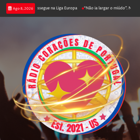
joga poker e prossegue na Liga Europa
“Não ia largar o miúdo”. Nadador-
Ago 8, 2026