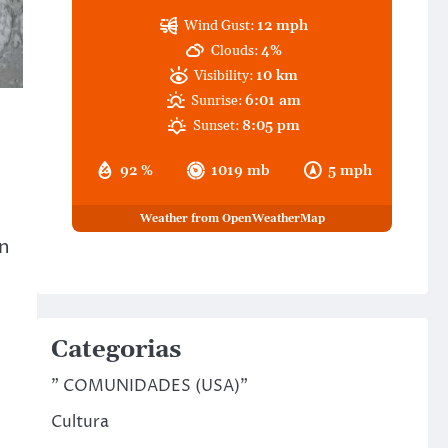
Wind Gust:
12 mph
Clouds:
4%
Visibility:
10 km
Sunrise:
6:01 am
Sunset:
8:05 pm
92 %
1019 mb
5 mph
Weather from OpenWeatherMap
on
Categorias
m
" COMUNIDADES (USA)"
Cultura