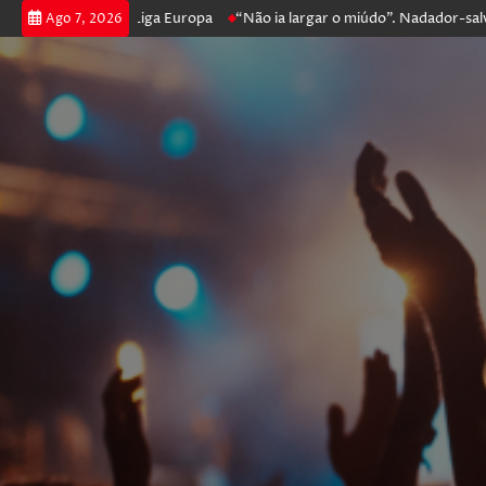
ssegue na Liga Europa
“Não ia largar o miúdo”. Nadador-salvador que 
Ago 7, 2026