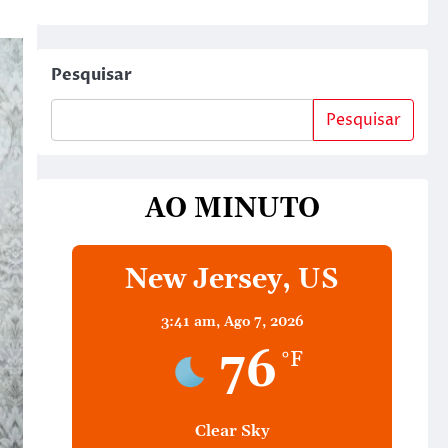
Pesquisar
Pesquisar
AO MINUTO
New Jersey, US
3:41 am,
Ago 7, 2026
76
°F
Clear Sky