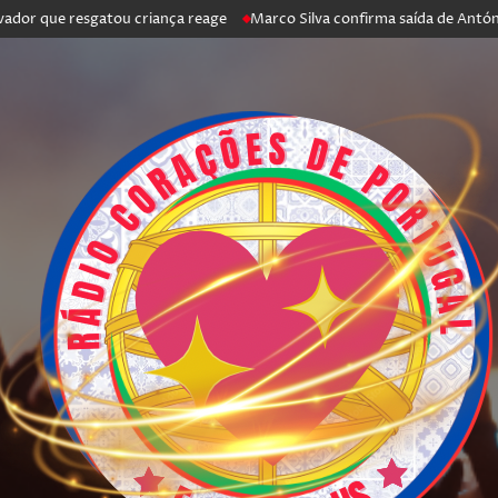
resgatou criança reage
Marco Silva confirma saída de António Silva: “F