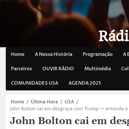
Rádi
Home
A Nossa História
Programação
A 
Parceiros
OUVIR RÁDIO
Multimédia
Col
COMUNIDADES USA
AGENDA 2025
Home
Última Hora
USA
John Bolton cai em desgraça com Trump — entenda o q
John Bolton cai em de