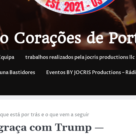
o Corações de Por
Equipa
trabalhos realizados pela jocris productions llc
una Bastidores
Eventos BY JOCRIS Productions – Rádi
ue está por trás e o que vem a seguir
sgraça com Trump —