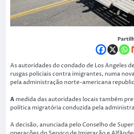
Partil
As autoridades do condado de Los Angeles de
rusgas policiais contra imigrantes, numa nova
pela administração norte-americana republi
A
medida das autoridades locais também pret
política migratória conduzida pela administ
A decisão, anunciada pelo Conselho de Superv
operações do Serviço de Imigração e Alfândeg