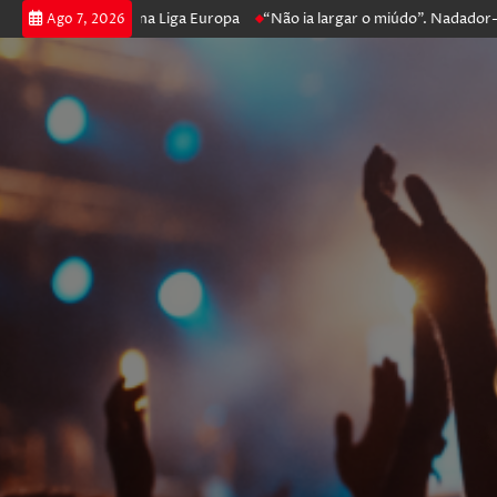
ker e prossegue na Liga Europa
“Não ia largar o miúdo”. Nadador-salva
Ago 7, 2026