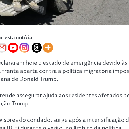
he esta notícia
clararam hoje o estado de emergência devido às
 frente aberta contra a política migratória impo
cana de Donald Trump.
ende assegurar ajuda aos residentes afetados pe
ração Trump.
isores do condado, surge após a intensificação 
a (ICE) durante o verão, no âmbito da política