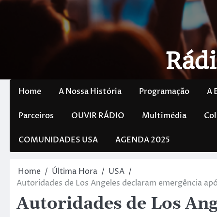
Rádi
Home
A Nossa História
Programação
A 
Parceiros
OUVIR RÁDIO
Multimédia
Col
COMUNIDADES USA
AGENDA 2025
Home
Última Hora
USA
Autoridades de Los Angeles declaram emergência após
Autoridades de Los An