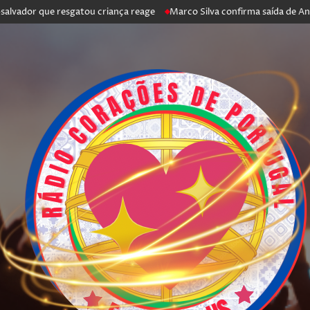
dor que resgatou criança reage
Marco Silva confirma saída de António 