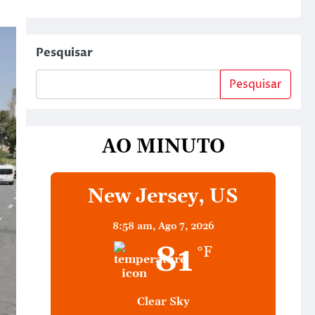
Pesquisar
Pesquisar
AO MINUTO
New Jersey, US
8:58 am,
Ago 7, 2026
81
°F
Clear Sky