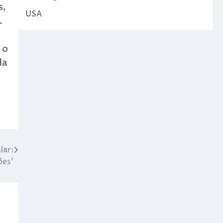
s,
USA
.
 o
da
lar:
ões’