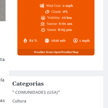
2 mph
Wind Gust:
0%
Clouds:
10 km
Visibility:
6:01 am
Sunrise:
8:05 pm
Sunset:
82 %
1020 mb
1 mph
Weather from OpenWeatherMap
sta
la
Categorias
" COMUNIDADES (USA)"
das
Cultura