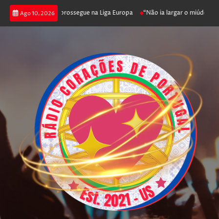
nfica joga poker e prossegue na Liga Europa
“Não ia largar o miúdo”. Nad
Ago 10, 2026