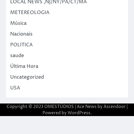
LOCAL NEWS ,NJ/NY/PA/CT/MA
METEREOLOGIA
Música
Nacionais
POLITICA
saude
Última Hora
Uncategorized
USA
Copyright © 2023 OMESTÚDIOS | Ace News by
Ascendoor
|
Powered by
WordPress
.