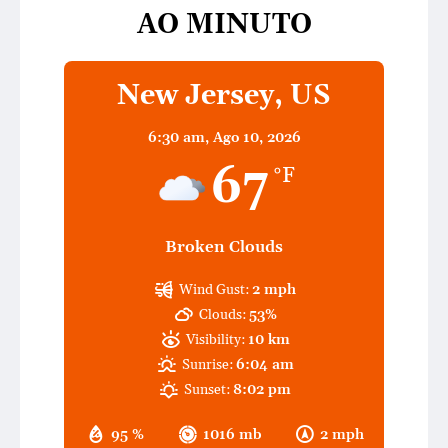
AO MINUTO
New Jersey, US
6:30 am,
Ago 10, 2026
67
°F
Broken Clouds
Wind Gust:
2 mph
Clouds:
53%
Visibility:
10 km
Sunrise:
6:04 am
Sunset:
8:02 pm
95 %
1016 mb
2 mph