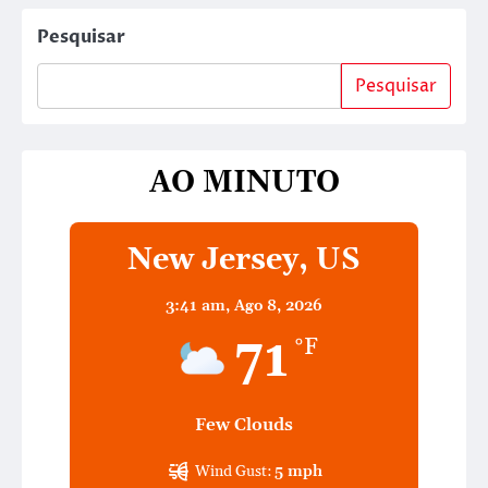
Pesquisar
Pesquisar
AO MINUTO
New Jersey, US
3:41 am,
Ago 8, 2026
71
°F
Few Clouds
Wind Gust:
5 mph