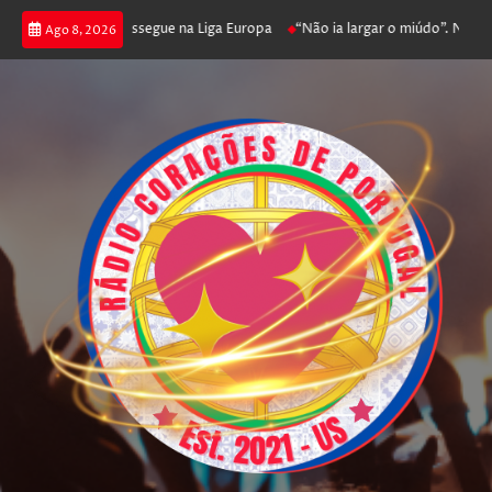
 joga poker e prossegue na Liga Europa
“Não ia largar o miúdo”. Nadador-
Ago 8, 2026