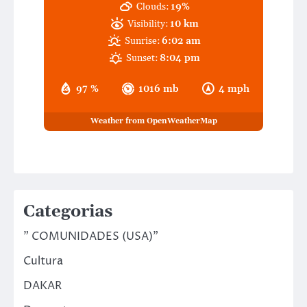
Clouds:
19%
Visibility:
10 km
Sunrise:
6:02 am
Sunset:
8:04 pm
97 %
1016 mb
4 mph
Weather from OpenWeatherMap
Categorias
" COMUNIDADES (USA)"
Cultura
DAKAR