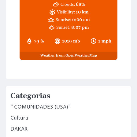
Clouds:
68%
Visibility:
10 km
Sunrise:
6:00 am
Sunset:
8:07 pm
79 %
1019 mb
1 mph
Weather from OpenWeatherMap
Categorias
" COMUNIDADES (USA)"
Cultura
DAKAR