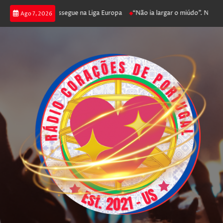
joga poker e prossegue na Liga Europa
“Não ia largar o miúdo”. Nadador-s
Ago 7, 2026