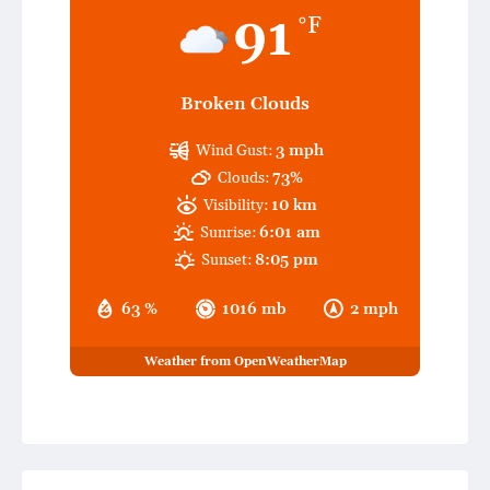
91
°F
Broken Clouds
Wind Gust:
3 mph
Clouds:
73%
Visibility:
10 km
Sunrise:
6:01 am
Sunset:
8:05 pm
63 %
1016 mb
2 mph
Weather from OpenWeatherMap