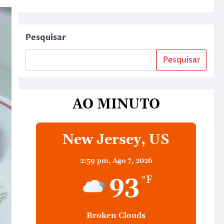
Pesquisar
Pesquisar
AO MINUTO
New Jersey, US
2:59 pm,
Ago 7, 2026
93
°F
Broken Clouds