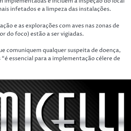
am implementadas e incluem a inspeção do local
ais infetados e a limpeza das instalações.
ação e as explorações com aves nas zonas de
r do foco) estão a ser vigiadas.
ue comuniquem qualquer suspeita de doença,
 “é essencial para a implementação célere de