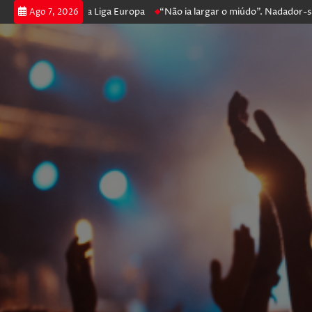
prossegue na Liga Europa
“Não ia largar o miúdo”. Nadador-salvador q
Ago 7, 2026