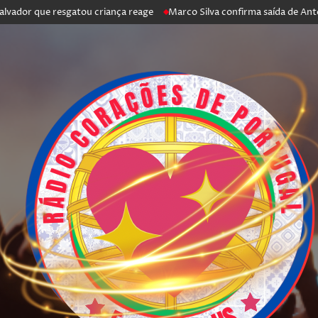
ue resgatou criança reage
Marco Silva confirma saída de António Silva: