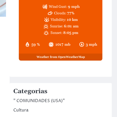
Wind Gust:
9 mph
Clouds:
77%
Visibility:
10 km
Sunrise:
6:01 am
Sunset:
8:05 pm
59 %
1017 mb
3 mph
Weather from OpenWeatherMap
Categorias
" COMUNIDADES (USA)"
Cultura