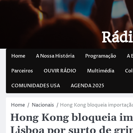
Rádi
Home
A Nossa História
Programação
A 
Parceiros
OUVIR RÁDIO
Multimédia
Col
COMUNIDADES USA
AGENDA 2025
Home
Nacionais
Hong Kong bloqueia importação 
Hong Kong bloqueia im
Lisboa por surto de gri