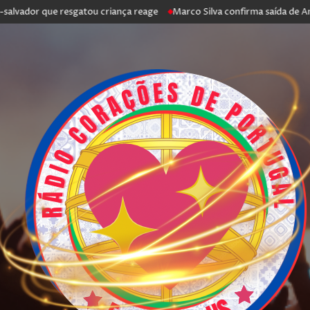
r que resgatou criança reage
Marco Silva confirma saída de António Sil