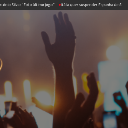
va: “Foi o último jogo”
Itália quer suspender Espanha de Schengen. M