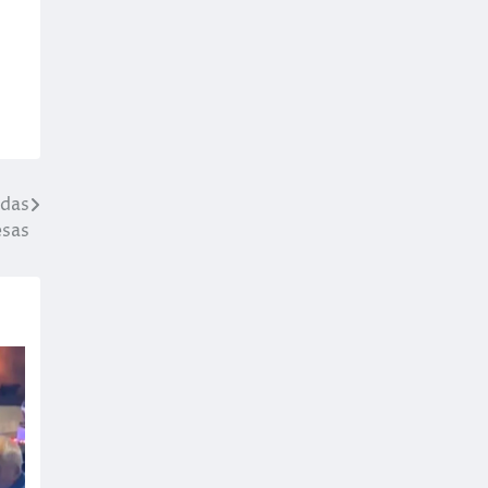
 das
esas