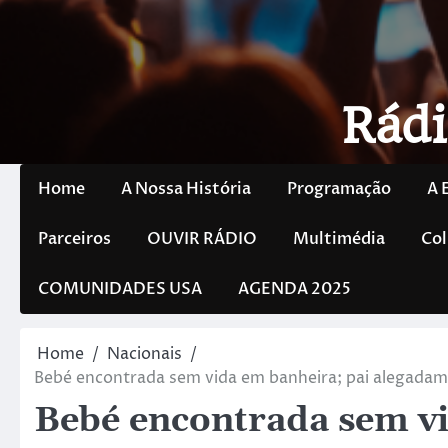
Rádi
Home
A Nossa História
Programação
A 
Parceiros
OUVIR RÁDIO
Multimédia
Col
COMUNIDADES USA
AGENDA 2025
Home
Nacionais
Bebé encontrada sem vida em banheira; pai alegadam
Bebé encontrada sem vi