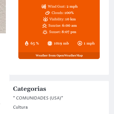
Wind Gust:
2 mph
Clouds:
100%
Visibility:
10 km
Sunrise:
6:00 am
Sunset:
8:07 pm
65 %
1019 mb
1 mph
Weather from OpenWeatherMap
Categorias
" COMUNIDADES (USA)"
A
Cultura