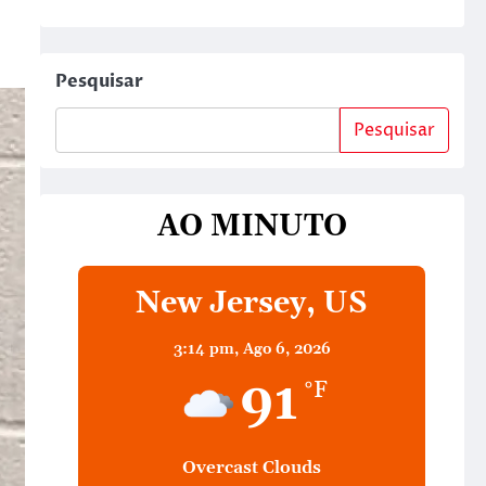
Pesquisar
Pesquisar
AO MINUTO
New Jersey, US
3:14 pm,
Ago 6, 2026
91
°F
Overcast Clouds