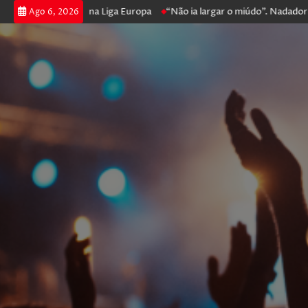
 e prossegue na Liga Europa
“Não ia largar o miúdo”. Nadador-salvado
Ago 6, 2026