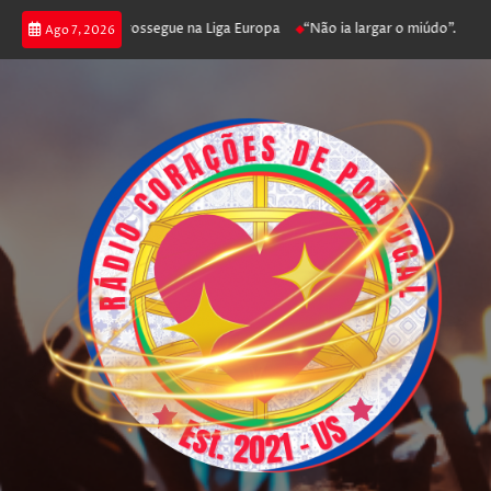
 joga poker e prossegue na Liga Europa
“Não ia largar o miúdo”. Nadador
Ago 7, 2026