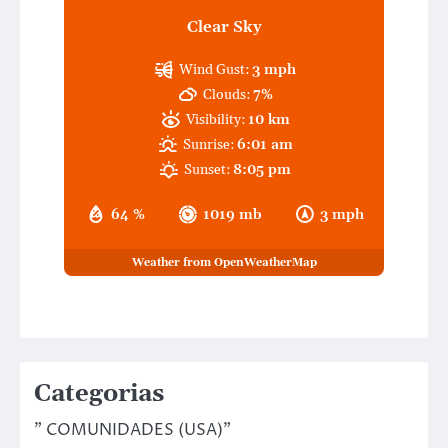
Clear Sky
Wind Gust:
3 mph
Clouds:
7%
Visibility:
10 km
Sunrise:
6:01 am
Sunset:
8:05 pm
64 %
1019 mb
3 mph
Weather from OpenWeatherMap
Categorias
" COMUNIDADES (USA)"