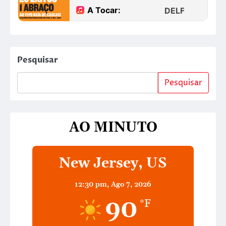
Pesquisar
Pesquisar
AO MINUTO
New Jersey, US
12:30 pm,
Ago 7, 2026
90
°F