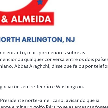
no entanto, mais pormenores sobre as
mencionou qualquer conversa entre os dois países
niano, Abbas Araghchi, disse que falou por telef
egociações entre Teerão e Washington.
Presidente norte-americano, avisando que ia
iente e minar o golfo Pérsico se as ameaças foss