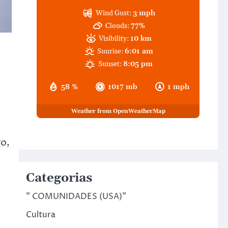
Wind Gust:
3 mph
Clouds:
77%
Visibility:
10 km
Sunrise:
6:01 am
Sunset:
8:05 pm
58 %
1017 mb
1 mph
,
Weather from OpenWeatherMap
go,
Categorias
" COMUNIDADES (USA)"
Cultura