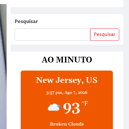
Pesquisar
Pesquisar
AO MINUTO
New Jersey, US
3:57 pm,
Ago 7, 2026
93
°F
Broken Clouds