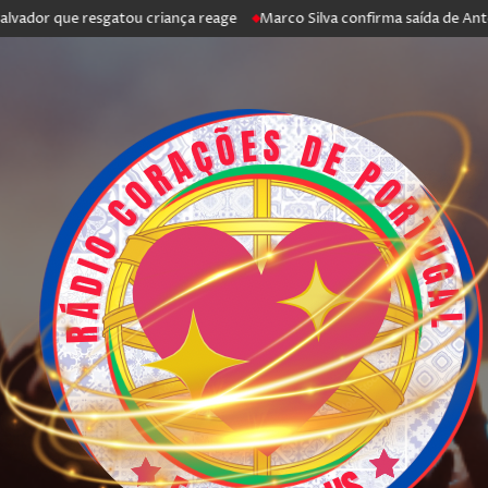
que resgatou criança reage
Marco Silva confirma saída de António Silva