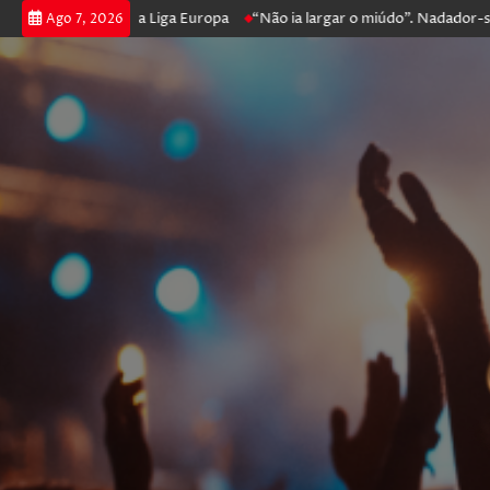
 prossegue na Liga Europa
“Não ia largar o miúdo”. Nadador-salvador 
Ago 7, 2026