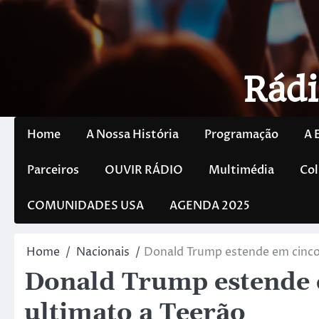
Rádi
Home
A Nossa História
Programação
A 
Parceiros
OUVIR RÁDIO
Multimédia
Col
COMUNIDADES USA
AGENDA 2025
Home
Nacionais
Donald Trump estende em cinco 
Donald Trump estende e
ultimato a Teerão