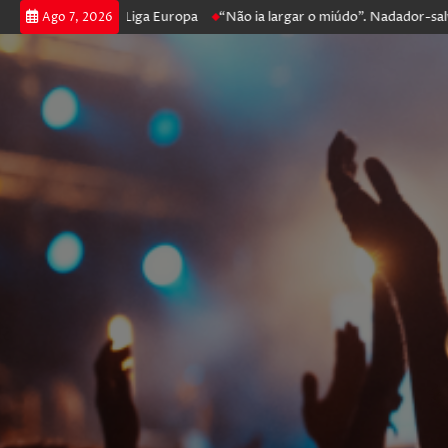
prossegue na Liga Europa
“Não ia largar o miúdo”. Nadador-salvador q
Ago 7, 2026