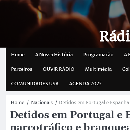
Rádi
Home
A Nossa História
Programação
A 
Parceiros
OUVIR RÁDIO
Multimédia
Col
COMUNIDADES USA
AGENDA 2025
Home
Nacionais
Detidos em Portugal e Espanha
Detidos em Portugal e 
narcotráfico e branqu