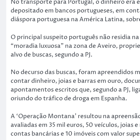
No transporte para Portugal, o dinheiro era 
depositado em bancos portugueses, em contas
diáspora portuguesa na América Latina, sob
O principal suspeito português não residia n
“moradia luxuosa” na zona de Aveiro, propr
alvo de buscas, segundo a PJ.
No decurso das buscas, foram apreendidos ma
contar dinheiro, joias e barras em ouro, do
apontamentos escritos que, segundo a PJ, li
oriundo do tráfico de droga em Espanha.
A ‘Operação Montana’ resultou na apreensão 
avaliadas em 35 mil euros, 50 veículos, joias 
contas bancárias e 10 imóveis com valor super