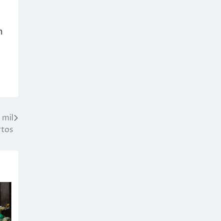
m
 mil
tos