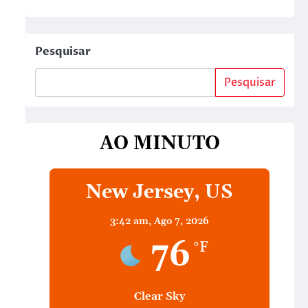
Pesquisar
Pesquisar
AO MINUTO
New Jersey, US
3:42 am,
Ago 7, 2026
76
°F
Clear Sky