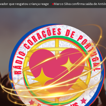
ue resgatou criança reage
Marco Silva confirma saída de António Silva: