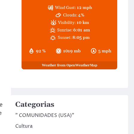
Wind Gust:
12 mph
Clouds:
4%
Visibility:
10 km
Sunrise:
6:01 am
Sunset:
8:05 pm
92 %
1019 mb
5 mph
Weather from OpenWeatherMap
Categorias
e
e
" COMUNIDADES (USA)"
Cultura