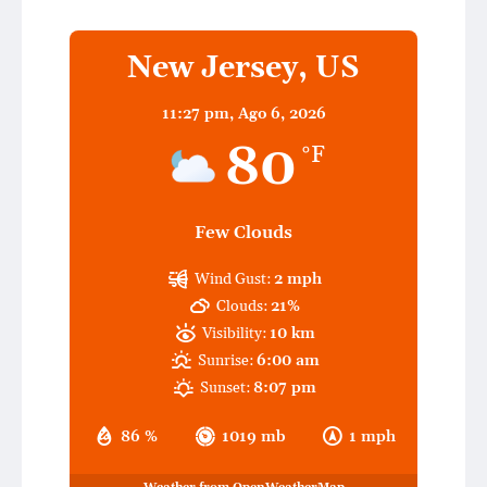
New Jersey, US
11:27 pm,
Ago 6, 2026
80
°F
Few Clouds
Wind Gust:
2 mph
Clouds:
21%
Visibility:
10 km
Sunrise:
6:00 am
Sunset:
8:07 pm
86 %
1019 mb
1 mph