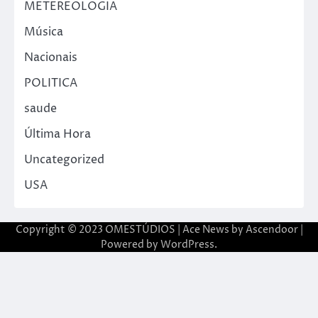
METEREOLOGIA
Música
Nacionais
POLITICA
saude
Última Hora
Uncategorized
USA
Copyright © 2023 OMESTÚDIOS | Ace News by
Ascendoor
|
Powered by
WordPress
.