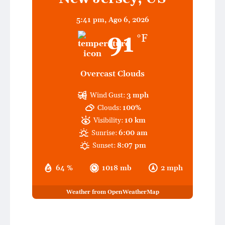
5:41 pm,
Ago 6, 2026
91
°F
Overcast Clouds
Wind Gust:
3 mph
Clouds:
100%
Visibility:
10 km
Sunrise:
6:00 am
Sunset:
8:07 pm
64 %
1018 mb
2 mph
Weather from OpenWeatherMap