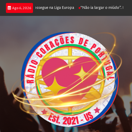
 joga poker e prossegue na Liga Europa
“Não ia largar o miúdo”. Nadador-
Ago 6, 2026