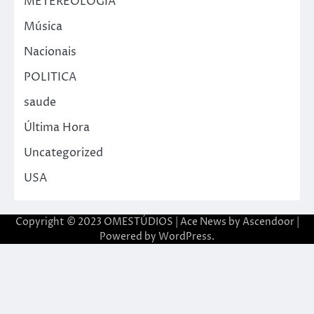
METEREOLOGIA
Música
Nacionais
POLITICA
saude
Última Hora
Uncategorized
USA
Copyright © 2023 OMESTÚDIOS | Ace News by
Ascendoor
|
Powered by
WordPress
.