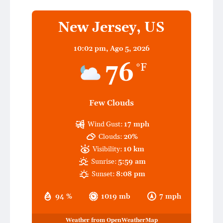
New Jersey, US
10:02 pm,
Ago 5, 2026
76
°F
Few Clouds
Wind Gust:
17 mph
Clouds:
20%
Visibility:
10 km
Sunrise:
5:59 am
Sunset:
8:08 pm
94 %
1019 mb
7 mph
Weather from OpenWeatherMap