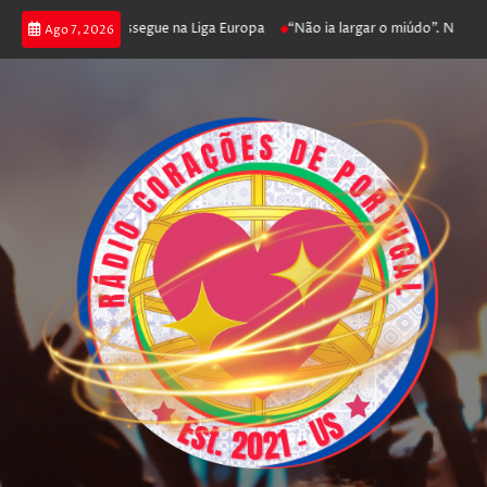
 joga poker e prossegue na Liga Europa
“Não ia largar o miúdo”. Nadador
Ago 7, 2026