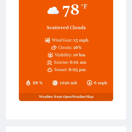
78
°F
Scattered Clouds
Wind Gust:
15 mph
Clouds:
26%
Visibility:
10 km
Sunrise:
6:01 am
Sunset:
8:05 pm
88 %
1020 mb
6 mph
Weather from OpenWeatherMap