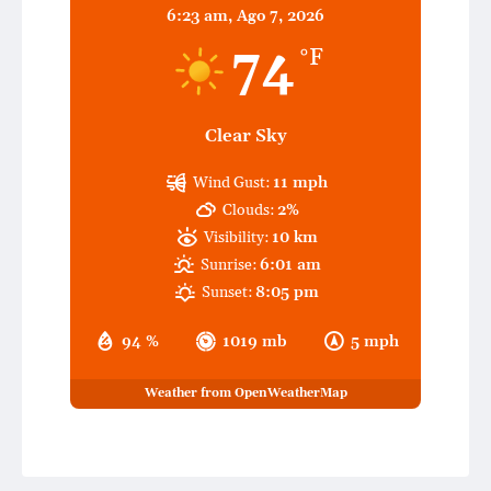
6:23 am,
Ago 7, 2026
74
°F
Clear Sky
Wind Gust:
11 mph
Clouds:
2%
Visibility:
10 km
Sunrise:
6:01 am
Sunset:
8:05 pm
94 %
1019 mb
5 mph
Weather from OpenWeatherMap