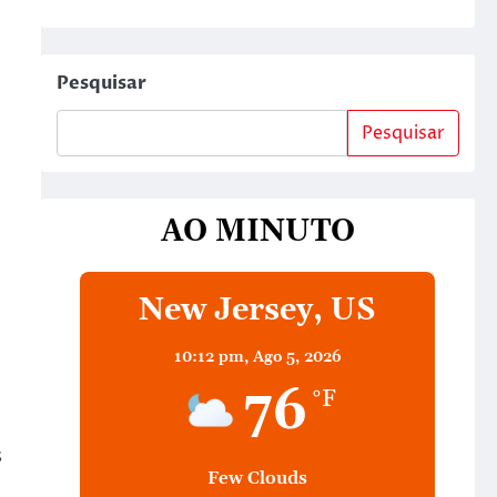
Pesquisar
Pesquisar
AO MINUTO
New Jersey, US
10:12 pm,
Ago 5, 2026
76
°F
s
Few Clouds