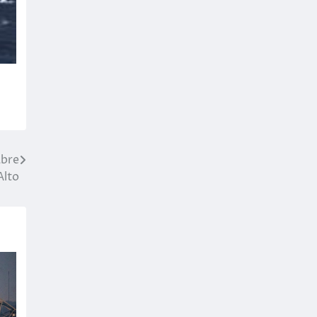
abre
Alto