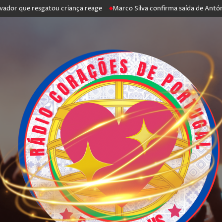
ue resgatou criança reage
Marco Silva confirma saída de António Silva: