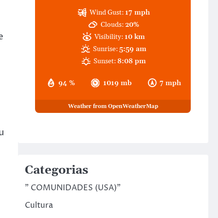
Wind Gust:
17 mph
Clouds:
20%
e
Visibility:
10 km
Sunrise:
5:59 am
Sunset:
8:08 pm
94 %
1019 mb
7 mph
Weather from OpenWeatherMap
u
Categorias
" COMUNIDADES (USA)"
Cultura