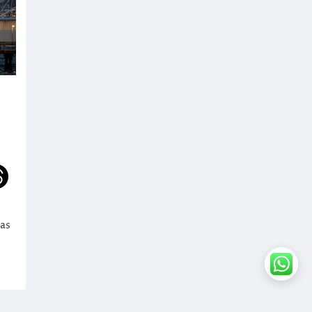
cas
rdPress
.