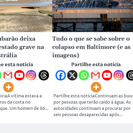
ubarão deixa
Tudo o que se sabe sobre o
stado grave na
colapso em Baltimore (e as
trália
imagens)
he esta notícia
Partilhe esta notícia
íciaA vítima estava a
Partilhe esta notíciaContinuam as bus
ros da costa no
por pessoas que terão caído à água. As
que. Um homem de 66…
autoridades continuam a procurar por
seis pessoas desaparecidas após…
ht © 2023 OMESTÚDIOS | Ace News by
Ascendoor
| Powered by
Wo