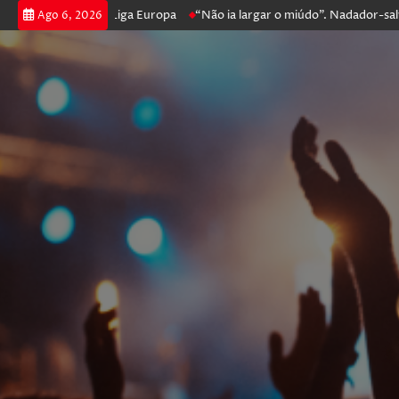
prossegue na Liga Europa
“Não ia largar o miúdo”. Nadador-salvador q
Ago 6, 2026