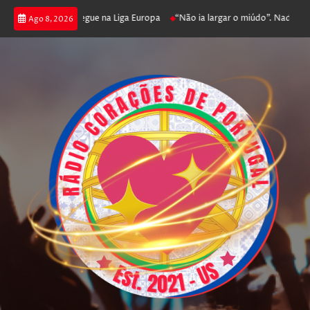
ga poker e prossegue na Liga Europa
“Não ia largar o miúdo”. Nadador-sa
Ago 8, 2026