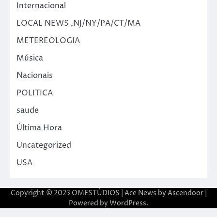
Internacional
LOCAL NEWS ,NJ/NY/PA/CT/MA
METEREOLOGIA
Música
Nacionais
POLITICA
saude
Última Hora
Uncategorized
USA
Copyright © 2023 OMESTÚDIOS | Ace News by
Ascendoor
|
Powered by
WordPress
.