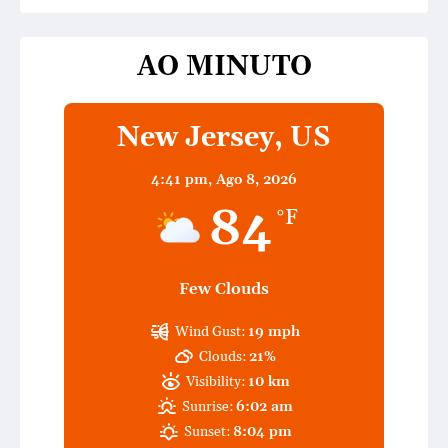
AO MINUTO
New Jersey, US
4:41 pm,
Ago 8, 2026
84
°F
Few Clouds
Wind Gust:
19 mph
Clouds:
21%
Visibility:
10 km
Sunrise:
6:02 am
Sunset:
8:04 pm