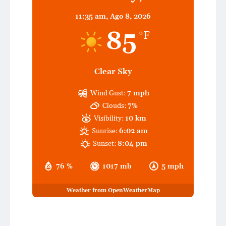
11:35 am,
Ago 8, 2026
85
°F
Clear Sky
Wind Gust:
7 mph
Clouds:
7%
Visibility:
10 km
Sunrise:
6:02 am
Sunset:
8:04 pm
76 %
1017 mb
5 mph
Weather from OpenWeatherMap