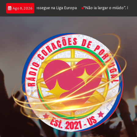
joga poker e prossegue na Liga Europa
“Não ia largar o miúdo”. Nadador-
Ago 8, 2026