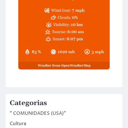
Wind Gust:
7 mph
Clouds:
0%
Visibility:
10 km
Sunrise:
6:00 am
Sunset:
8:07 pm
83 %
1020 mb
3 mph
Weather from OpenWeatherMap
Categorias
" COMUNIDADES (USA)"
Cultura