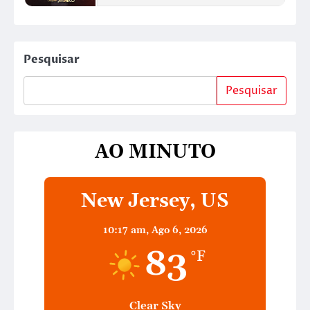
Pesquisar
Pesquisar
AO MINUTO
New Jersey, US
10:17 am,
Ago 6, 2026
83
°F
Clear Sky