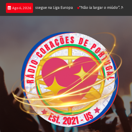
 joga poker e prossegue na Liga Europa
“Não ia largar o miúdo”. Nadador
Ago 6, 2026