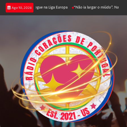
oga poker e prossegue na Liga Europa
“Não ia largar o miúdo”. Nadador-sa
Ago 10, 2026