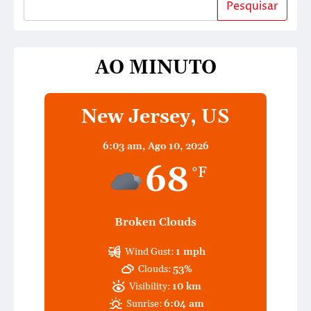
Pesquisar
AO MINUTO
New Jersey, US
6:03 am,
Ago 10, 2026
68
°F
Broken Clouds
Wind Gust:
1 mph
Clouds:
53%
Visibility:
10 km
Sunrise:
6:04 am