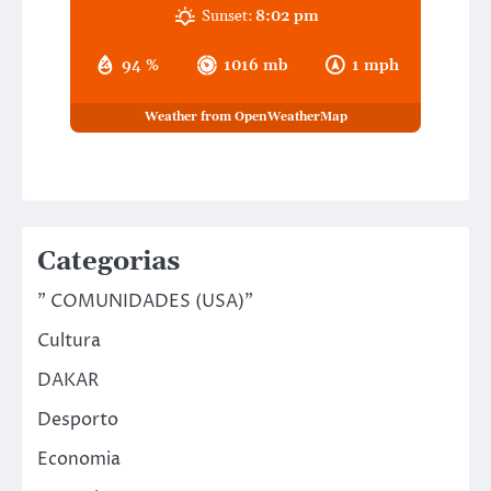
Sunset:
8:02 pm
94 %
1016 mb
1 mph
Weather from OpenWeatherMap
Categorias
" COMUNIDADES (USA)"
Cultura
DAKAR
Desporto
Economia