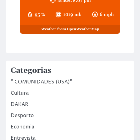
Sunset:
8:07 pm
95 %
1019 mb
6 mph
Weather from OpenWeatherMap
Categorias
" COMUNIDADES (USA)"
Cultura
DAKAR
Desporto
Economia
Entrevista