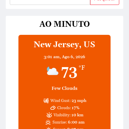
AO MINUTO
New Jersey, US
3:01 am,
Ago 6, 2026
73
°F
Few Clouds
Wind Gust:
23 mph
Clouds:
17%
Visibility:
10 km
Sunrise:
6:00 am