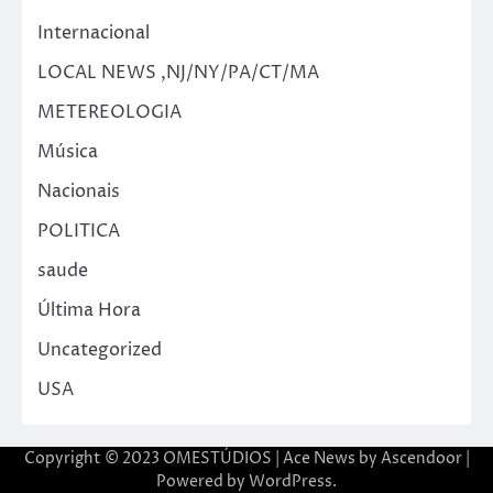
Internacional
LOCAL NEWS ,NJ/NY/PA/CT/MA
METEREOLOGIA
Música
Nacionais
POLITICA
saude
Última Hora
Uncategorized
USA
Copyright © 2023 OMESTÚDIOS | Ace News by
Ascendoor
|
Powered by
WordPress
.