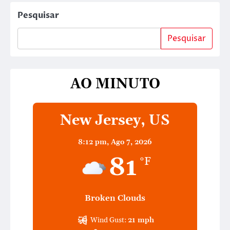
Pesquisar
Pesquisar
AO MINUTO
New Jersey, US
8:12 pm,
Ago 7, 2026
81
°F
Broken Clouds
Wind Gust:
21 mph