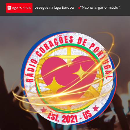
ca joga poker e prossegue na Liga Europa
“Não ia largar o miúdo”. Nadado
Ago 9, 2026