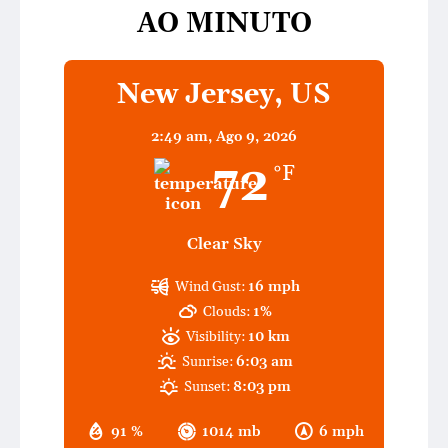
AO MINUTO
New Jersey, US
2:49 am,
Ago 9, 2026
72
°F
Clear Sky
Wind Gust:
16 mph
Clouds:
1%
Visibility:
10 km
Sunrise:
6:03 am
Sunset:
8:03 pm
91 %
1014 mb
6 mph