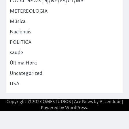
LOCAL NEWS ,NJ/NY/PA/CT/MA
METEREOLOGIA
Música
Nacionais
POLITICA
saude
Última Hora
Uncategorized
USA
Copyright © 2023 OMESTÚDIOS | Ace News by
Ascendoor
|
Powered by
WordPress
.