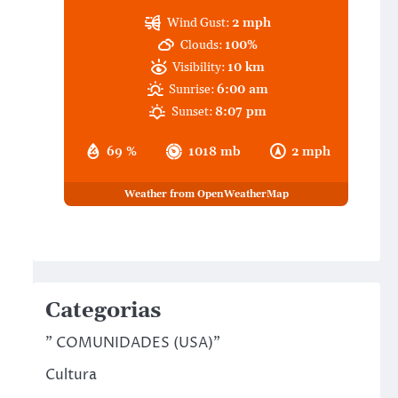
Wind Gust:
2 mph
Clouds:
100%
Visibility:
10 km
Sunrise:
6:00 am
Sunset:
8:07 pm
69 %
1018 mb
2 mph
Weather from OpenWeatherMap
Categorias
" COMUNIDADES (USA)"
Cultura