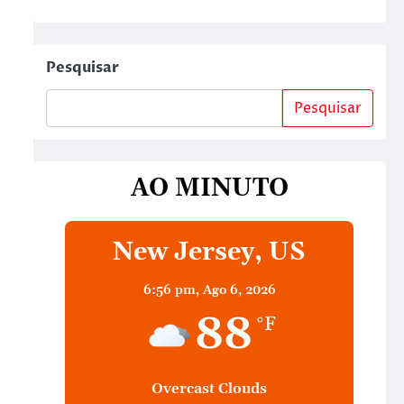
Pesquisar
Pesquisar
AO MINUTO
New Jersey, US
6:56 pm,
Ago 6, 2026
88
°F
Overcast Clouds