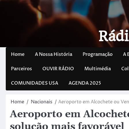
Rádi
Home
A Nossa História
Programação
A 
Parceiros
OUVIR RÁDIO
Multimédia
Col
COMUNIDADES USA
AGENDA 2025
Home
Nacionais
Aeroporto em Alcochete ou Ven
Aeroporto em Alcochet
solução mais favorável