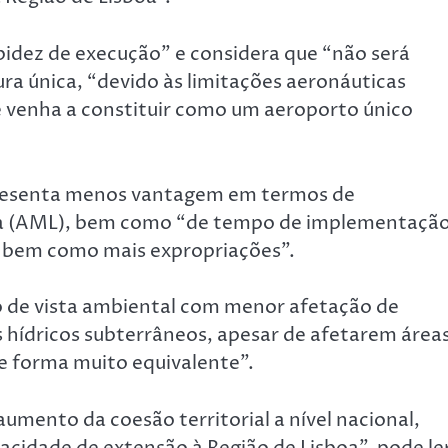
pidez de execução” e considera que “não será
ra única, “devido às limitações aeronáuticas
e venha a constituir como um aeroporto único
presenta menos vantagem em termos de
oa (AML), bem como “de tempo de implementação
, bem como mais expropriações”.
 de vista ambiental com menor afetação de
 hídricos subterrâneos, apesar de afetarem área
de forma muito equivalente”.
umento da coesão territorial a nível nacional,
cidade de extensão à Região de Lisboa”, pode le