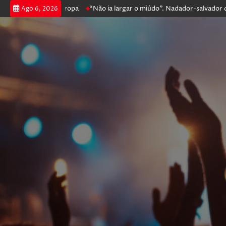
e na Liga Europa
“Não ia largar o miúdo”. Nadador-salvador que resga
Ago 6, 2026