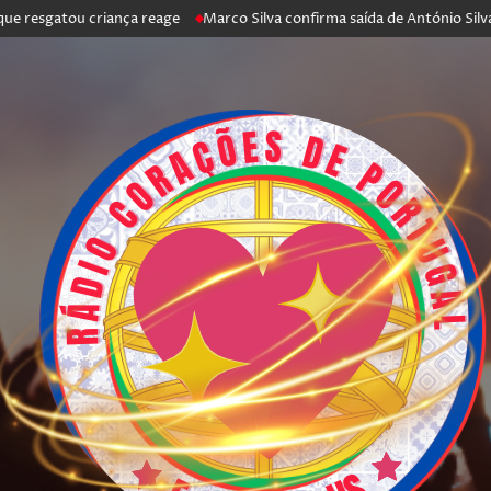
tou criança reage
Marco Silva confirma saída de António Silva: “Foi o ú