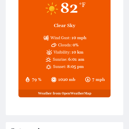
82
°F
Clear Sky
Wind Gust:
10 mph
Clouds:
0%
Visibility:
10 km
Sunrise:
6:01 am
Sunset:
8:05 pm
79 %
1020 mb
7 mph
Weather from OpenWeatherMap