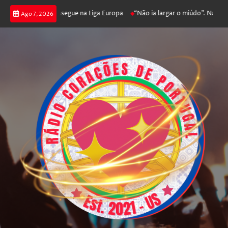
joga poker e prossegue na Liga Europa
“Não ia largar o miúdo”. Nadador-s
Ago 7, 2026