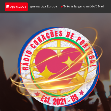
oga poker e prossegue na Liga Europa
“Não ia largar o miúdo”. Nadador-s
Ago 6, 2026