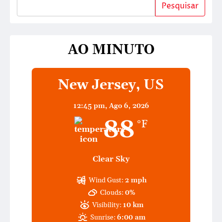
Pesquisar
AO MINUTO
New Jersey, US
12:45 pm,
Ago 6, 2026
88
°F
Clear Sky
Wind Gust:
2 mph
Clouds:
0%
Visibility:
10 km
Sunrise:
6:00 am