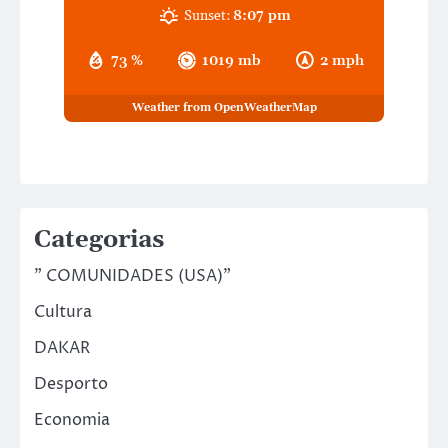
Sunset:
8:07 pm
73 %
1019 mb
2 mph
Weather from OpenWeatherMap
Categorias
" COMUNIDADES (USA)"
Cultura
DAKAR
Desporto
Economia