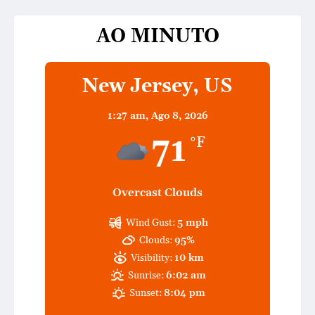
AO MINUTO
New Jersey, US
1:27 am,
Ago 8, 2026
71
°F
Overcast Clouds
Wind Gust:
5 mph
Clouds:
95%
Visibility:
10 km
Sunrise:
6:02 am
Sunset:
8:04 pm