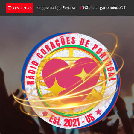
 joga poker e prossegue na Liga Europa
“Não ia largar o miúdo”. Nadador
Ago 8, 2026