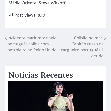
Médio Oriente, Steve Witkoff.
Post Views:
830
Incidente marítimo: navio
Colisão no mar:
português colide com
Capitão russo de
petroleiro no Reino Unido
cargueiro português é
detido
Notícias Recentes