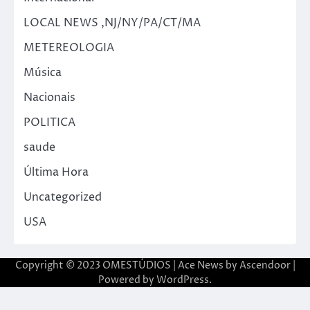
LOCAL NEWS ,NJ/NY/PA/CT/MA
METEREOLOGIA
Música
Nacionais
POLITICA
saude
Última Hora
Uncategorized
USA
Copyright © 2023 OMESTÚDIOS | Ace News by
Ascendoor
|
Powered by
WordPress
.