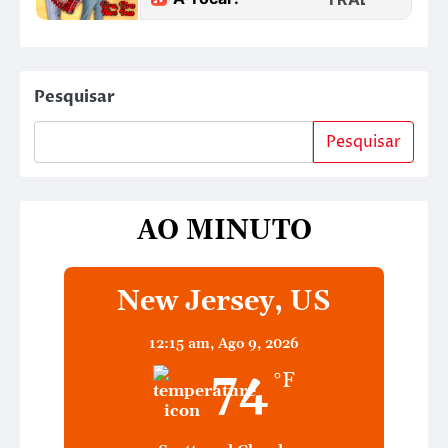
Pesquisar
Pesquisar
AO MINUTO
New Jersey, US
12:15 am,
Ago 9, 2026
74
°F