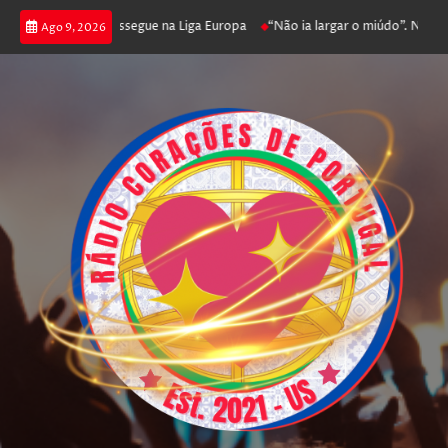
a joga poker e prossegue na Liga Europa
“Não ia largar o miúdo”. Nadador
Ago 9, 2026