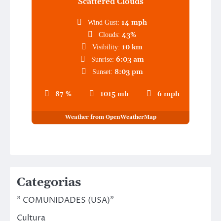
Scattered Clouds
14 mph
Wind Gust:
43%
Clouds:
10 km
Visibility:
6:03 am
Sunrise:
8:03 pm
Sunset:
87 %
1015 mb
6 mph
Weather from OpenWeatherMap
Categorias
" COMUNIDADES (USA)"
Cultura