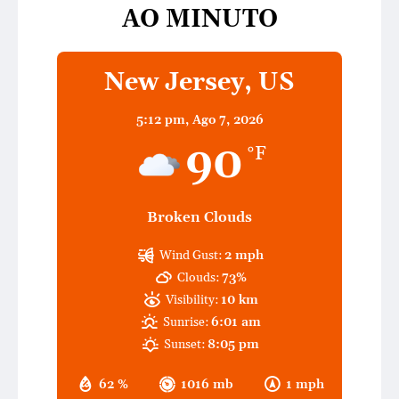
AO MINUTO
New Jersey, US
5:12 pm,
Ago 7, 2026
90
°F
Broken Clouds
Wind Gust:
2 mph
Clouds:
73%
Visibility:
10 km
Sunrise:
6:01 am
Sunset:
8:05 pm
62 %
1016 mb
1 mph