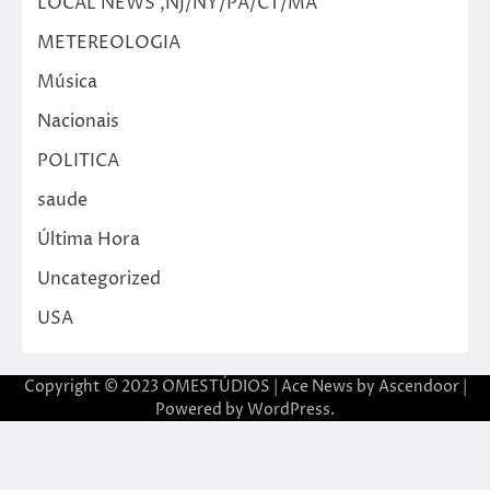
LOCAL NEWS ,NJ/NY/PA/CT/MA
METEREOLOGIA
Música
Nacionais
POLITICA
saude
Última Hora
Uncategorized
USA
Copyright © 2023 OMESTÚDIOS | Ace News by
Ascendoor
|
Powered by
WordPress
.