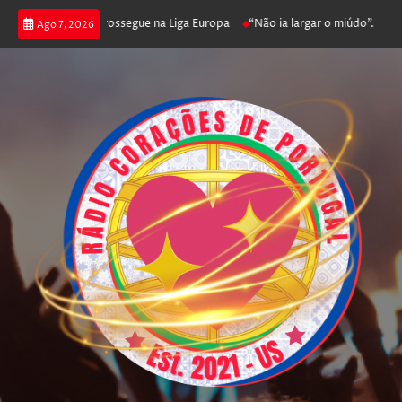
a joga poker e prossegue na Liga Europa
“Não ia largar o miúdo”. Nadado
Ago 7, 2026