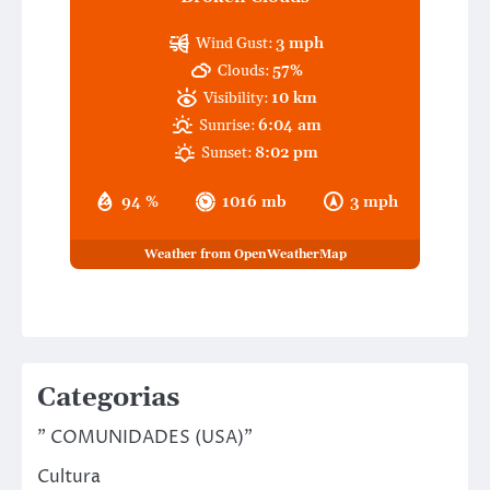
Wind Gust:
3 mph
Clouds:
57%
Visibility:
10 km
Sunrise:
6:04 am
Sunset:
8:02 pm
94 %
1016 mb
3 mph
Weather from OpenWeatherMap
Categorias
" COMUNIDADES (USA)"
Cultura