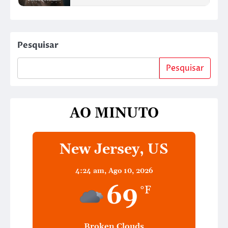
Pesquisar
Pesquisar
AO MINUTO
New Jersey, US
4:24 am,
Ago 10, 2026
69
°F
Broken Clouds