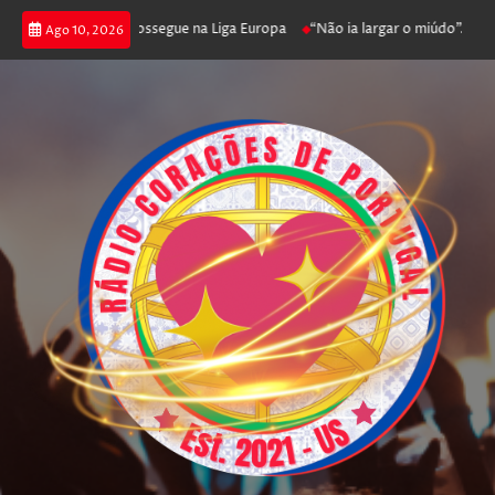
ica joga poker e prossegue na Liga Europa
“Não ia largar o miúdo”. Nadad
Ago 10, 2026