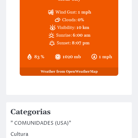
Wind Gust:
1 mph
Clouds:
0%
Visibility:
10 km
Sunrise:
6:00 am
Sunset:
8:07 pm
83 %
1020 mb
1 mph
Weather from OpenWeatherMap
Categorias
" COMUNIDADES (USA)"
Cultura