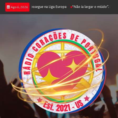
 joga poker e prossegue na Liga Europa
“Não ia largar o miúdo”. Nadador
Ago 6, 2026