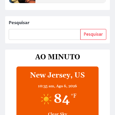
Pesquisar
Pesquisar
AO MINUTO
New Jersey, US
10:35 am,
Ago 6, 2026
84
°F
Clear Sky