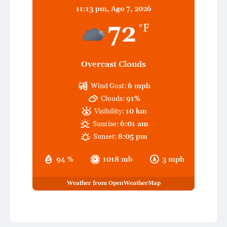
11:13 pm,
Ago 7, 2026
72
°F
Overcast Clouds
Wind Gust:
6 mph
Clouds:
91%
Visibility:
10 km
Sunrise:
6:01 am
Sunset:
8:05 pm
94 %
1018 mb
3 mph
Weather from OpenWeatherMap