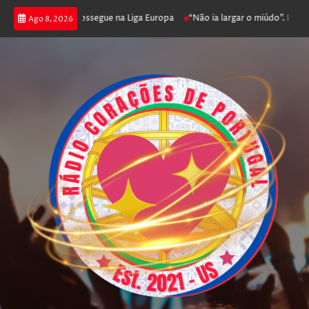
a joga poker e prossegue na Liga Europa
“Não ia largar o miúdo”. Nadador
Ago 8, 2026