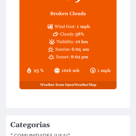
Broken Clouds
Wind Gust:
1 mph
Clouds:
58%
Visibility:
10 km
Sunrise:
6:04 am
Sunset:
8:02 pm
95 %
1016 mb
1 mph
Weather from OpenWeatherMap
Categorias
" COMUNIDADES (USA)"