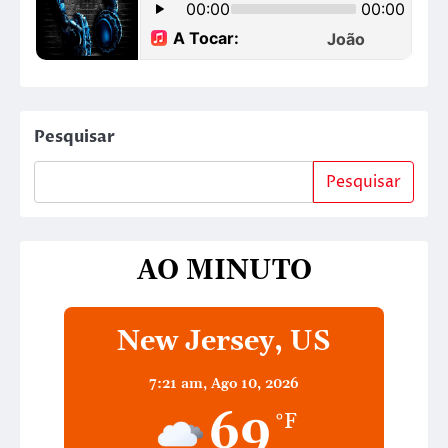
Pesquisar
Pesquisar
AO MINUTO
New Jersey, US
7:21 am,
Ago 10, 2026
69
°F