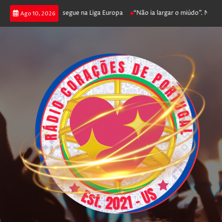
 joga poker e prossegue na Liga Europa
“Não ia largar o miúdo”. Nadador
Ago 10, 2026