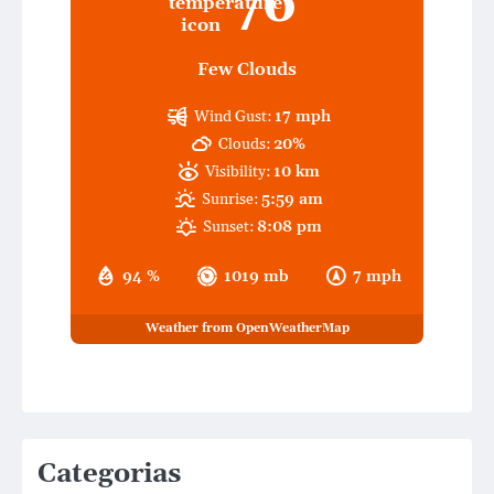
76
Few Clouds
Wind Gust:
17 mph
Clouds:
20%
Visibility:
10 km
Sunrise:
5:59 am
Sunset:
8:08 pm
94 %
1019 mb
7 mph
Weather from OpenWeatherMap
Categorias