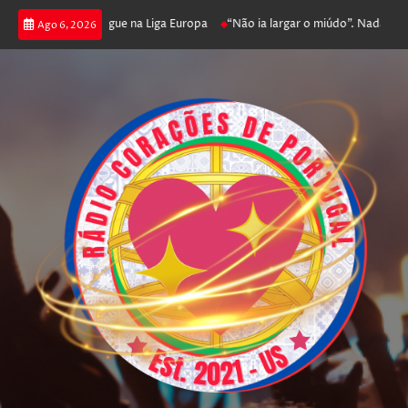
oga poker e prossegue na Liga Europa
“Não ia largar o miúdo”. Nadador-sa
Ago 6, 2026