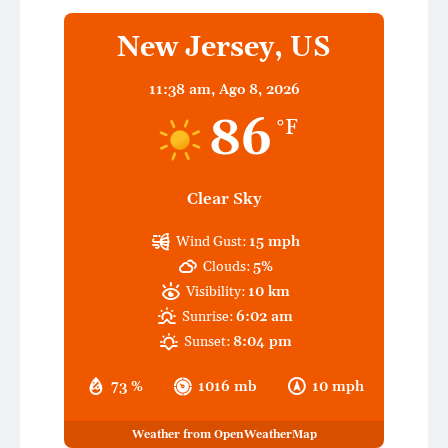
New Jersey, US
11:38 am,
Ago 8, 2026
86
°F
Clear Sky
Wind Gust:
15 mph
Clouds:
5%
Visibility:
10 km
Sunrise:
6:02 am
Sunset:
8:04 pm
73 %
1016 mb
10 mph
Weather from OpenWeatherMap