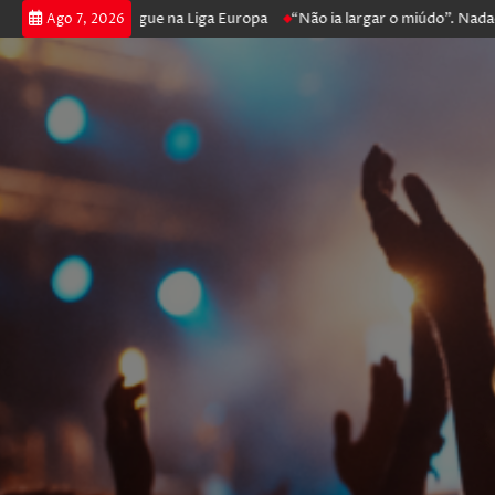
ga poker e prossegue na Liga Europa
“Não ia largar o miúdo”. Nadador
Ago 7, 2026