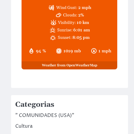
Wind Gust:
2 mph
Clouds:
2%
Visibility:
10 km
Sunrise:
6:01 am
Sunset:
8:05 pm
94 %
1019 mb
1 mph
Weather from OpenWeatherMap
Categorias
" COMUNIDADES (USA)"
Cultura