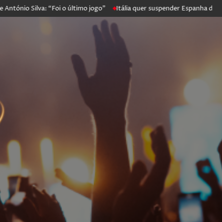
ónio Silva: “Foi o último jogo”
Itália quer suspender Espanha de Sch