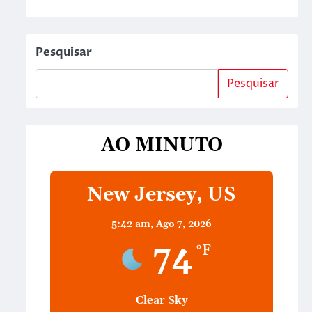
Pesquisar
Pesquisar
AO MINUTO
New Jersey, US
5:42 am,
Ago 7, 2026
74
°F
Clear Sky