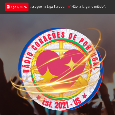
 joga poker e prossegue na Liga Europa
“Não ia largar o miúdo”. Nadador-
Ago 7, 2026