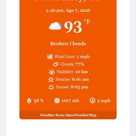
4:20 pm,
Ago 7, 2026
93
°F
Broken Clouds
Wind Gust:
2 mph
Clouds:
77%
Visibility:
10 km
Sunrise:
6:01 am
Sunset:
8:05 pm
58 %
1017 mb
2 mph
Weather from OpenWeatherMap