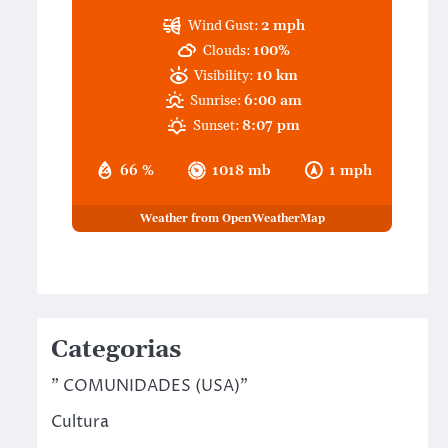
Wind Gust:
2 mph
Clouds:
100%
Visibility:
10 km
Sunrise:
6:00 am
Sunset:
8:07 pm
66 %
1018 mb
1 mph
Weather from OpenWeatherMap
Categorias
" COMUNIDADES (USA)"
Cultura