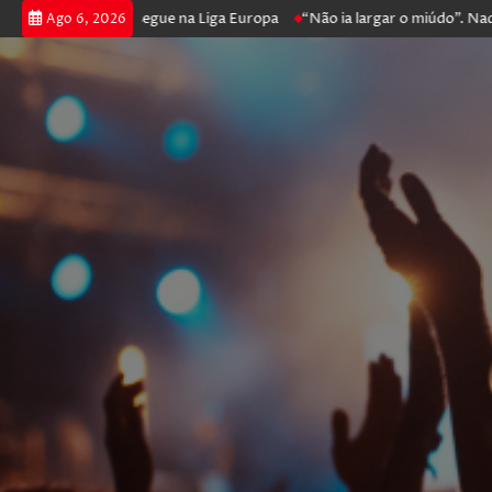
joga poker e prossegue na Liga Europa
“Não ia largar o miúdo”. Nadado
Ago 6, 2026