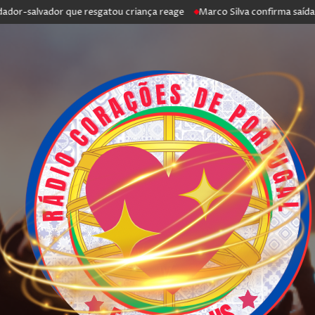
r-salvador que resgatou criança reage
Marco Silva confirma saída de A