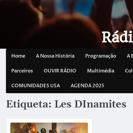
Rádi
Home
A Nossa História
Programação
A 
Parceiros
OUVIR RÁDIO
Multimédia
Col
COMUNIDADES USA
AGENDA 2025
Etiqueta:
Les DInamites