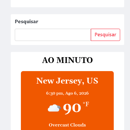
Pesquisar
Pesquisar
AO MINUTO
New Jersey, US
6:30 pm,
Ago 6, 2026
90
°F
Overcast Clouds