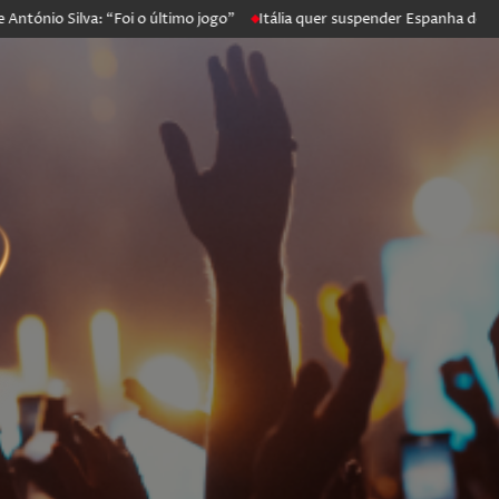
ónio Silva: “Foi o último jogo”
Itália quer suspender Espanha de Sch