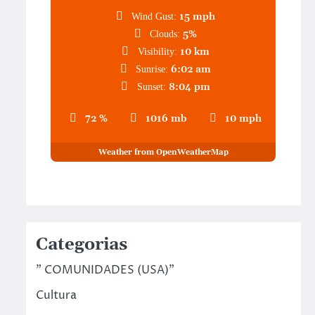
15 mph
Wind Gust:
5%
Clouds:
10 km
Visibility:
6:02 am
Sunrise:
8:04 pm
Sunset:
72 %
1016 mb
10 mph
Weather from OpenWeatherMap
Categorias
" COMUNIDADES (USA)"
Cultura