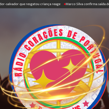
salvador que resgatou criança reage
Marco Silva confirma saída de Ant