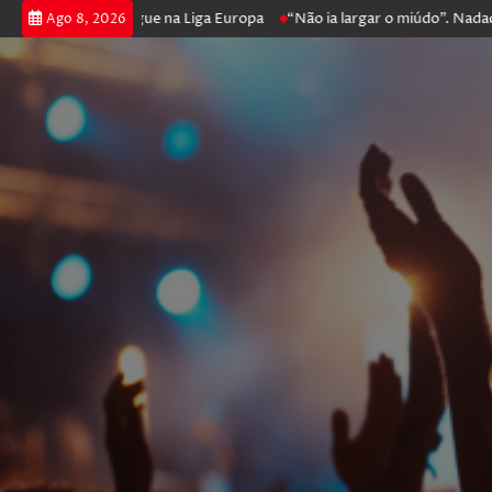
ga poker e prossegue na Liga Europa
“Não ia largar o miúdo”. Nadador-
Ago 8, 2026