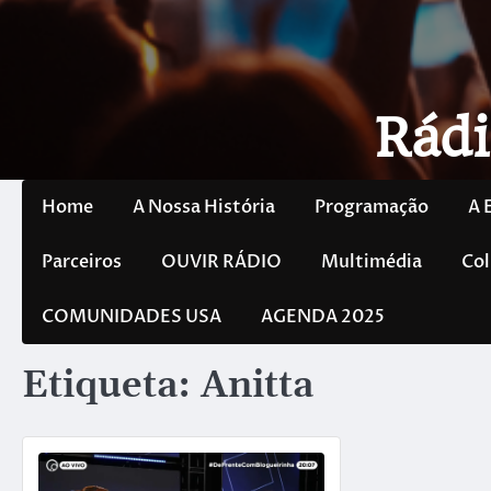
Rádi
Home
A Nossa História
Programação
A 
Parceiros
OUVIR RÁDIO
Multimédia
Col
COMUNIDADES USA
AGENDA 2025
Etiqueta:
Anitta