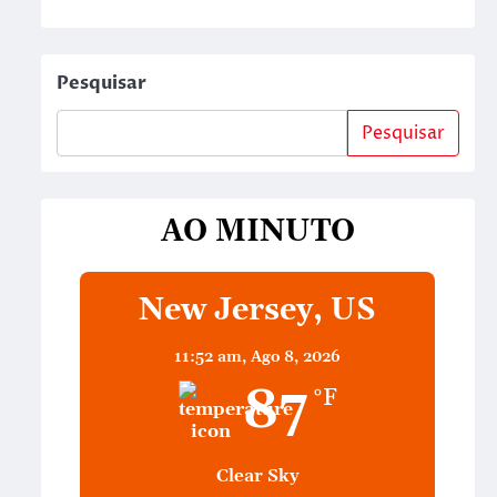
Pesquisar
Pesquisar
AO MINUTO
New Jersey, US
11:52 am,
Ago 8, 2026
87
°F
Clear Sky