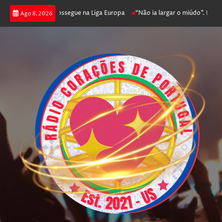
a joga poker e prossegue na Liga Europa
“Não ia largar o miúdo”. Nadador
Ago 8, 2026