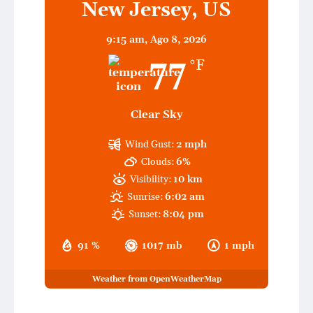
New Jersey, US
9:15 am,
Ago 8, 2026
77
°F
Clear Sky
Wind Gust:
2 mph
Clouds:
6%
Visibility:
10 km
Sunrise:
6:02 am
Sunset:
8:04 pm
91 %
1017 mb
1 mph
Weather from OpenWeatherMap