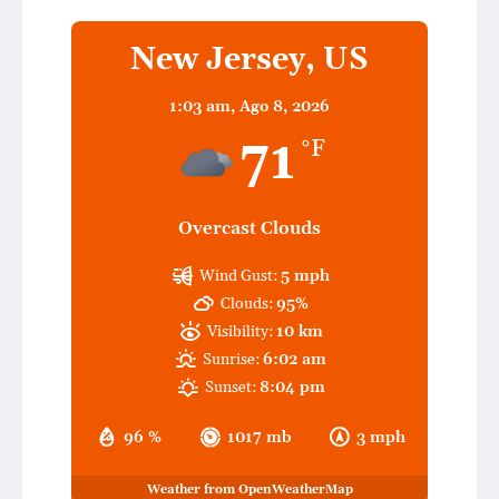
New Jersey, US
1:03 am,
Ago 8, 2026
71
°F
Overcast Clouds
Wind Gust:
5 mph
Clouds:
95%
Visibility:
10 km
Sunrise:
6:02 am
Sunset:
8:04 pm
96 %
1017 mb
3 mph
Weather from OpenWeatherMap