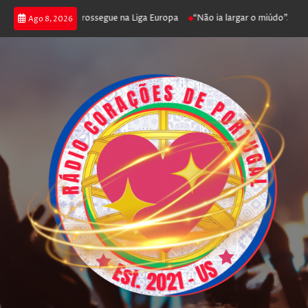
ica joga poker e prossegue na Liga Europa
“Não ia largar o miúdo”. Nada
Ago 8, 2026