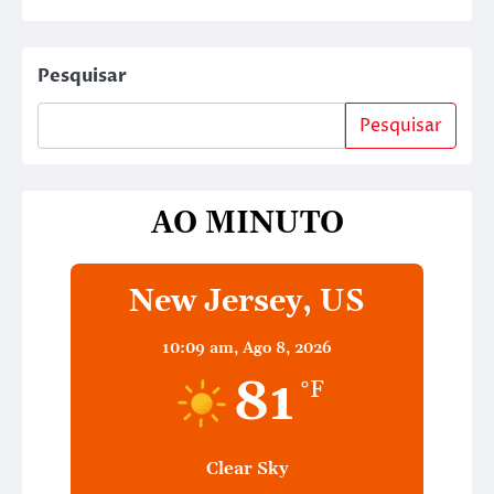
Pesquisar
Pesquisar
AO MINUTO
New Jersey, US
10:09 am,
Ago 8, 2026
81
°F
Clear Sky