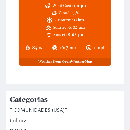
Wind Gust:
1 mph
Clouds:
5%
Visibility:
10 km
Sunrise:
6:02 am
Sunset:
8:04 pm
84 %
1017 mb
1 mph
Weather from OpenWeatherMap
Categorias
" COMUNIDADES (USA)"
Cultura