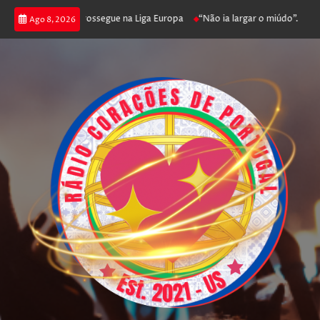
ca joga poker e prossegue na Liga Europa
“Não ia largar o miúdo”. Nadado
Ago 8, 2026