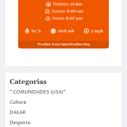
Visibility:
10 km
Sunrise:
6:00 am
Sunset:
8:07 pm
64 %
1018 mb
2 mph
Weather from OpenWeatherMap
Categorias
" COMUNIDADES (USA)"
Cultura
DAKAR
Desporto