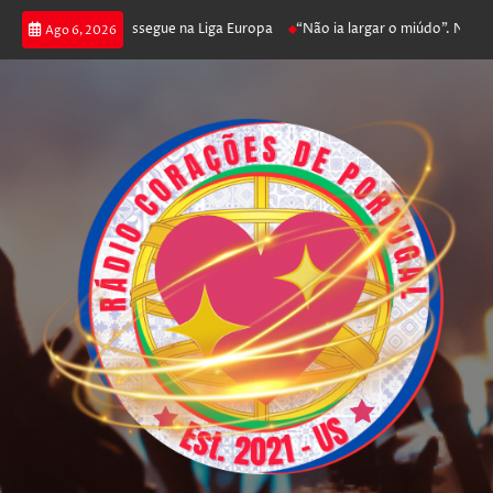
 joga poker e prossegue na Liga Europa
“Não ia largar o miúdo”. Nadador-
Ago 6, 2026