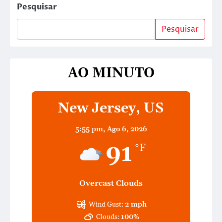
Pesquisar
Pesquisar
AO MINUTO
New Jersey, US
5:55 pm,
Ago 6, 2026
91
°F
Overcast Clouds
Wind Gust:
2 mph
Clouds:
100%