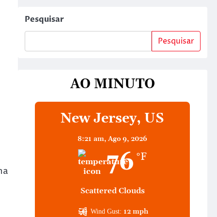
Pesquisar
Pesquisar
AO MINUTO
New Jersey, US
8:21 am,
Ago 9, 2026
76
°F
na
Scattered Clouds
12 mph
Wind Gust: