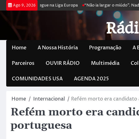
joga poker e prossegue na Liga Europa
“Não ia largar o miúdo”. Nadad
Ago 9, 2026
Rádi
Home
A Nossa História
Programação
A 
Parceiros
OUVIR RÁDIO
Multimédia
Col
COMUNIDADES USA
AGENDA 2025
Home
Internacional
Refém morto era candidato 
Refém morto era candid
portuguesa