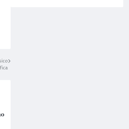
sico
fica
no