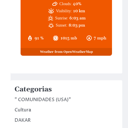
40%
Clouds:
10 km
Visibility:
6:03 am
Sunrise:
8:03 pm
Sunset:
91 %
1015 mb
7 mph
Weather from OpenWeatherMap
Categorias
" COMUNIDADES (USA)"
Cultura
DAKAR