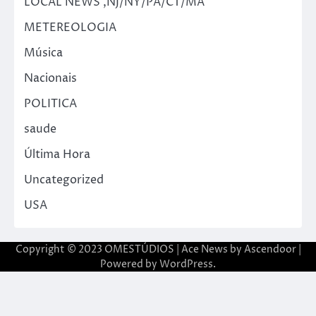
LOCAL NEWS ,NJ/NY/PA/CT/MA
METEREOLOGIA
Música
Nacionais
POLITICA
saude
Última Hora
Uncategorized
USA
Copyright © 2023 OMESTÚDIOS | Ace News by
Ascendoor
|
Powered by
WordPress
.