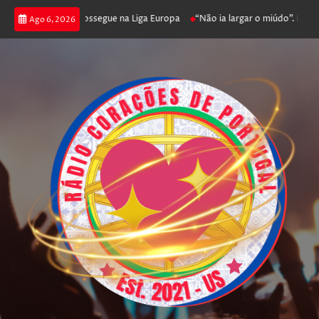
 joga poker e prossegue na Liga Europa
“Não ia largar o miúdo”. Nadador
Ago 6, 2026