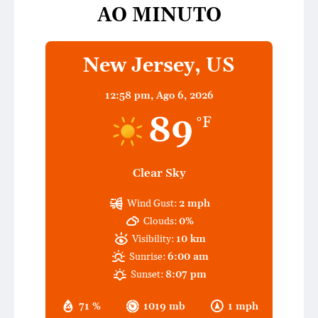
AO MINUTO
New Jersey, US
12:58 pm,
Ago 6, 2026
89
°F
Clear Sky
Wind Gust:
2 mph
Clouds:
0%
Visibility:
10 km
Sunrise:
6:00 am
Sunset:
8:07 pm
71 %
1019 mb
1 mph