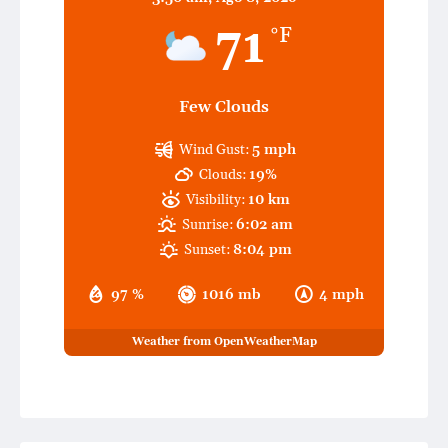
71
°F
Few Clouds
Wind Gust:
5 mph
Clouds:
19%
Visibility:
10 km
Sunrise:
6:02 am
Sunset:
8:04 pm
97 %
1016 mb
4 mph
Weather from OpenWeatherMap