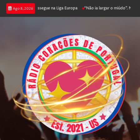
 joga poker e prossegue na Liga Europa
“Não ia largar o miúdo”. Nadador-
Ago 8, 2026