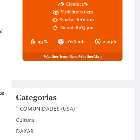
Clouds:
1%
Visibility:
10 km
Sunrise:
6:01 am
Sunset:
8:05 pm
i
93 %
1020 mb
2 mph
Weather from OpenWeatherMap
te
Categorias
" COMUNIDADES (USA)"
Cultura
DAKAR