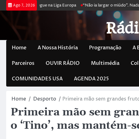
ga poker e prossegue na Liga Europa
“Não ia largar o miúdo”. Nadador
Ago 7, 2026
Rádi
Home
A Nossa História
Programação
A 
Parceiros
OUVIR RÁDIO
Multimédia
Col
COMUNIDADES USA
AGENDA 2025
Home
Desporto
Primeira mão sem grandes fruto
Primeira mão sem grand
o ‘Tino’, mas mantém-se