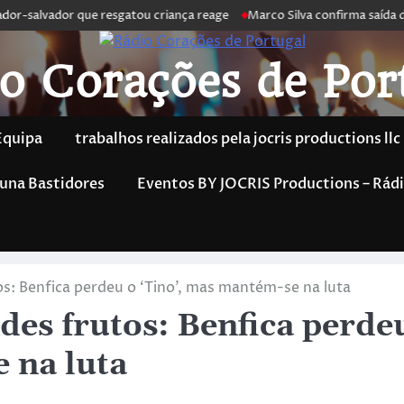
-salvador que resgatou criança reage
Marco Silva confirma saída de An
o Corações de Por
Equipa
trabalhos realizados pela jocris productions llc
una Bastidores
Eventos BY JOCRIS Productions – Rádi
s: Benfica perdeu o ‘Tino’, mas mantém-se na luta
es frutos: Benfica perde
 na luta