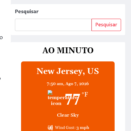
Pesquisar
Pesquisar
so
AO MINUTO
New Jersey, US
o
7:50 am,
Ago 7, 2026
77
°F
Clear Sky
Wind Gust:
3 mph