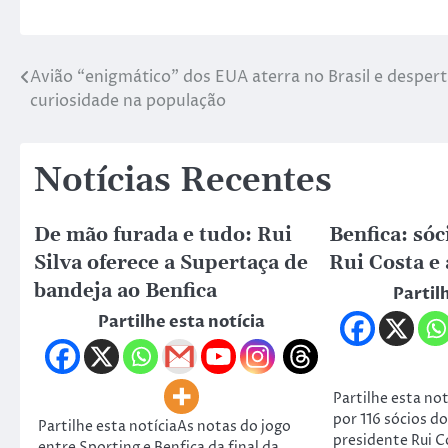
Avião “enigmático” dos EUA aterra no Brasil e desper
curiosidade na população
Notícias Recentes
De mão furada e tudo: Rui
Benfica: só
Silva oferece a Supertaça de
Rui Costa e
bandeja ao Benfica
Partil
Partilhe esta notícia
Partilhe esta no
por 116 sócios do
Partilhe esta notíciaAs notas do jogo
presidente Rui C