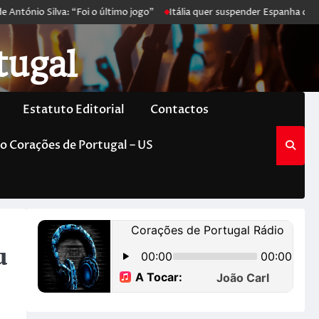
tónio Silva: “Foi o último jogo”
Itália quer suspender Espanha de Sc
tugal
Estatuto Editorial
Contactos
o Corações de Portugal – US
u