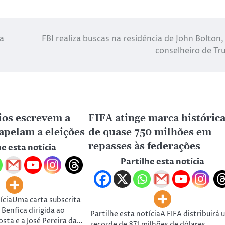
ta
FBI realiza buscas na residência de John Bolton,
conselheiro de T
cios escrevem a
FIFA atinge marca históric
 apelam a eleições
de quase 750 milhões em
repasses às federações
he esta notícia
Partilhe esta notícia
tíciaUma carta subscrita
 Benfica dirigida ao
Partilhe esta notíciaA FIFA distribuirá 
osta e a José Pereira da…